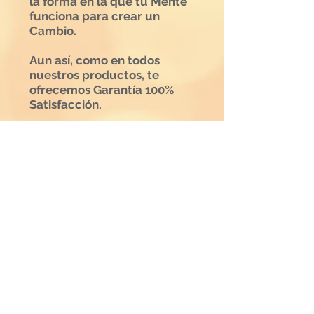
la forma en la que tu Mente
funciona para crear un
Cambio.
Aun así, como en todos
nuestros productos, te
ofrecemos Garantía 100%
Satisfacción.
Si al completar este Taller
Intensivo, sientes que no es
lo que tu necesitabas,
bastará que nos lo
comuniques y te
devolveremos el importe de
tu inversión (excepto gastos
de alojamiento)
CONSEGUIR ENTRADAS