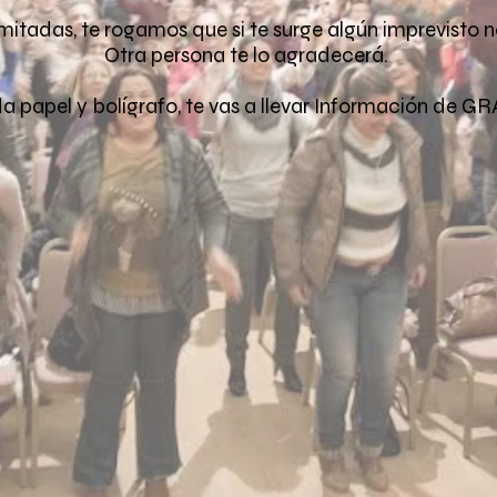
mitadas, te rogamos que si te surge algún imprevisto n
Otra persona te lo agradecerá.
 papel y bolígrafo, te vas a llevar Información de GR