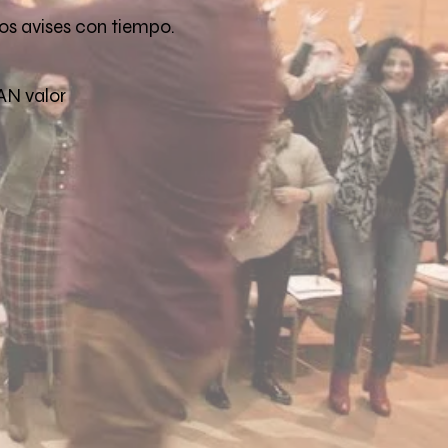
os avises con tiempo.
AN valor