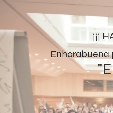
¡¡¡ 
Enhorabuena po
"