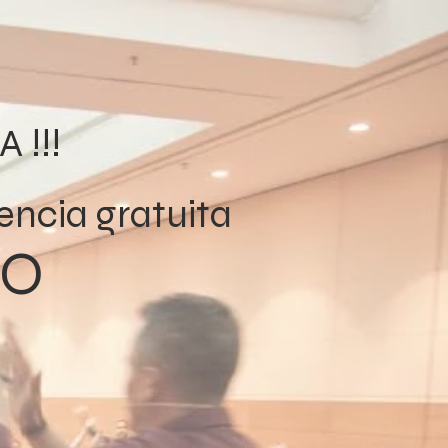
 !!!
encia gratuita
NO