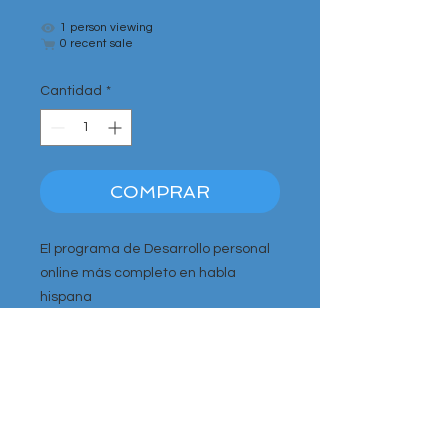
1 person viewing
0 recent sale
Cantidad
*
COMPRAR
El programa de Desarrollo personal
online más completo en habla
hispana
con lecciones y ejercicios
semanales para que apliques en tu
día a dia. Y todo desde la
comodidad de tu casa