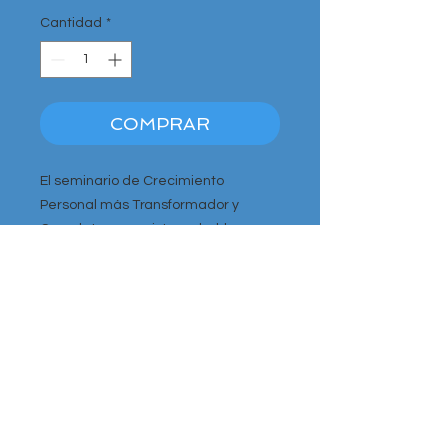
Cantidad
*
COMPRAR
El seminario de Crecimiento
Personal más Transformador y
Completo que existe en habla
hispana.
Tu Vida no volverá a ser la misma.
Tras pulsar botón de COMPRAR, si
no te re-dirige de forma
automática, pulsa sobre CARRITO