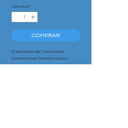
Cantidad
*
COMPRAR
El seminario de Crecimiento
Personal más Transformador y
Completo que existe en habla
hispana.
Tu Vida no volverá a ser la misma.
Tras pulsar botón de COMPRAR, si
no te re-dirige de forma
automática, pulsa sobre CARRITO